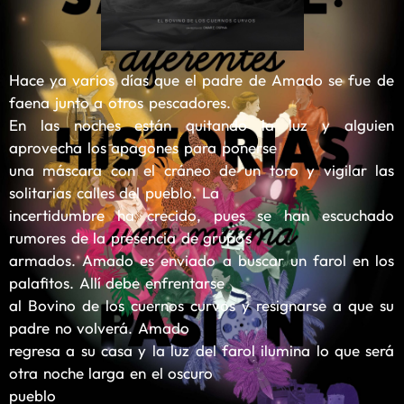
Hace ya varios días que el padre de Amado se fue de
faena junto a otros pescadores.
En las noches están quitando la luz y alguien
aprovecha los apagones para ponerse
una máscara con el cráneo de un toro y vigilar las
solitarias calles del pueblo. La
incertidumbre ha crecido, pues se han escuchado
rumores de la presencia de grupos
armados. Amado es enviado a buscar un farol en los
palafitos. Allí debe enfrentarse
al Bovino de los cuernos curvos y resignarse a que su
padre no volverá. Amado
regresa a su casa y la luz del farol ilumina lo que será
otra noche larga en el oscuro
pueblo