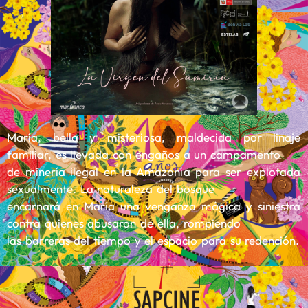
María, bella y misteriosa, maldecida por linaje
familiar, es llevada con engaños a un campamento
de minería ilegal en la Amazonía para ser explotada
sexualmente. La naturaleza del bosque
encarnará en María una venganza mágica y siniestra
contra quienes abusaron de ella, rompiendo
las barreras del tiempo y el espacio para su redención.